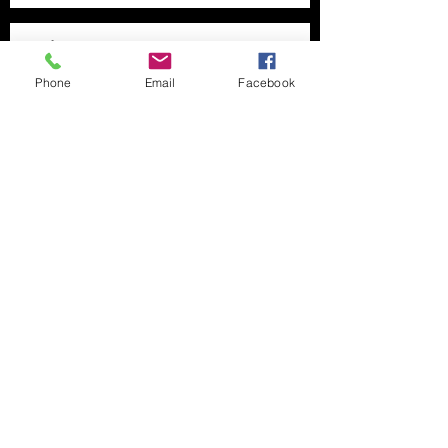
Phone
Email
Facebook
Enviar
Direccion:
Calle 24C # 26 - 50
Bogota, Colombia
Telefonos:
+57 3012992025
-
3187077921
-
3105630615-3105630575