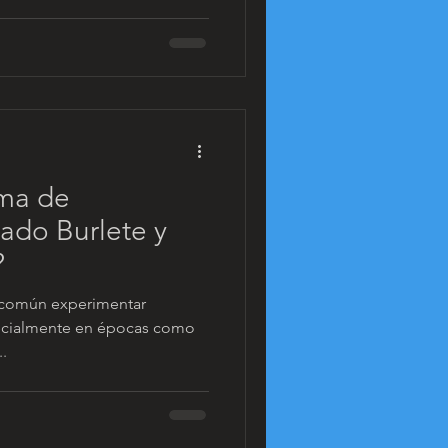
ema de
mado Burlete y
?
s común experimentar
ecialmente en épocas como
..