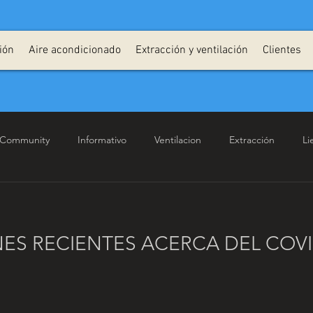
ión
Aire acondicionado
Extracción y ventilación
Clientes
 Community
Informativo
Ventilacion
Extracción
Li
rol Temperatura
Temperatura
Ecológico
Ventajas
ES RECIENTES ACERCA DEL COVI
e Acondicionado
Tuberias
Ahorro
Insulación
Man