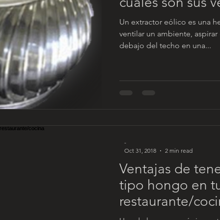
cuáles son sus v
Un extractor eólico es una h
ventilar un ambiente, aspirar
debajo del techo en una...
-
Oct 31, 2018
2 min read
Ventajas de tene
tipo hongo en t
restaurante/coc