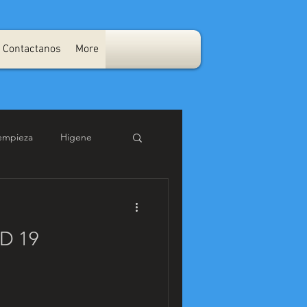
Contactanos
More
empieza
Higene
No Humedad
D 19
tenimiento