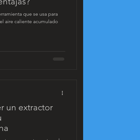
entajas?
erramienta que se usa para
 el aire caliente acumulado
r un extractor
u
ina