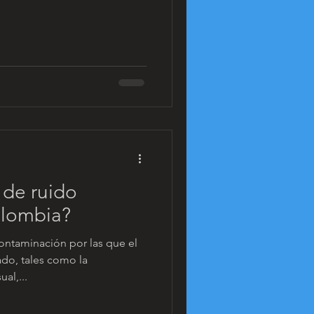
l de ruido
olombia?
contaminación por las que el
do, tales como la
al,...