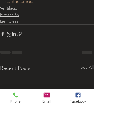
contactarnos.  
Ventilacion
Extracción
Liempieza
See All
Recent Posts
Phone
Email
Facebook