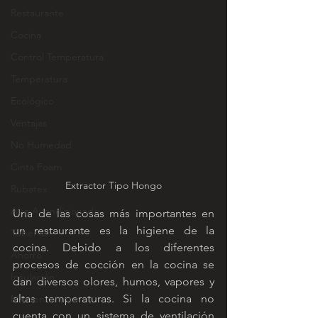
Restaurante
Cocina
Control Temperatura
Temperatura
Ecológico
Ventajas
No Humedad
Cinta Foam
Extractor Tipo Hongo
Rubatex
Aire Acondicionado
Una de las cosas más importantes en 
un restaurante es la higiene de la 
Tuberias
cocina. Debido a los diferentes 
Ahorro
procesos de cocción en la cocina se 
Insulación
dan diversos olores, humos, vapores y 
altas temperaturas. Si la cocina no 
Mantenimiento
cuenta con un sistema de ventilación 