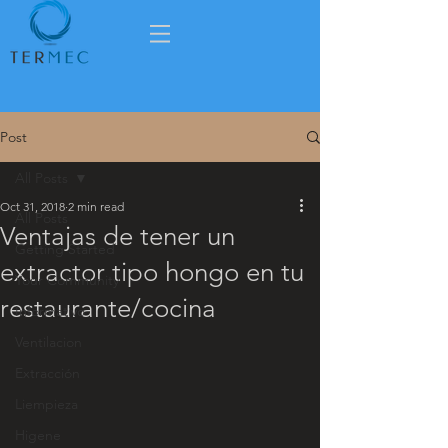
Post
All Posts
Oct 31, 2018
2 min read
All Posts
Ventajas de tener un
Getting Started
extractor tipo hongo en tu
Your Community
restaurante/cocina
Informativo
Ventilacion
Extracción
Liempieza
Higene