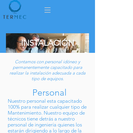
INSTALACIÓN
Contamos con personal idóneo y
permanentemente capacitado para
realizar la instalación adecuada a cada
tipo de equipos.
Personal
Nuestro personal esta capacitado
100% para realizar cualquier tipo de
Mantenimiento. Nuestro equipo de
técnicos tiene detrás a nuestro
personal de ingeniería quienes los
estarán dirigiendo a lo largo de la