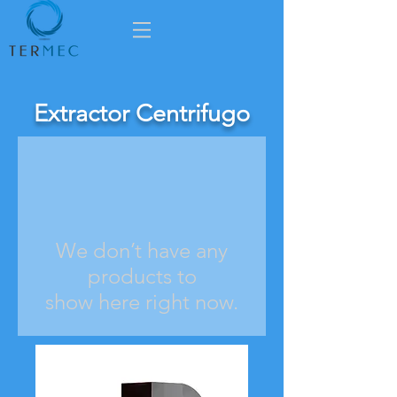
Extractor Centrifugo
We don’t have any
products to
show here right now.