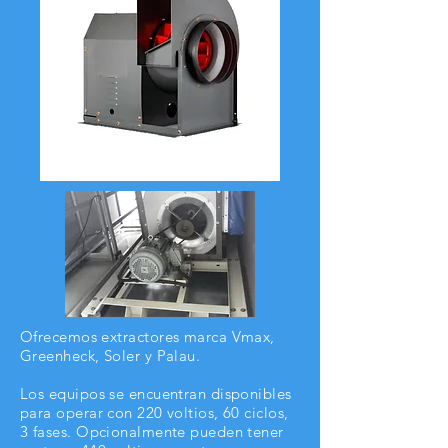
Ofrecemos extractores marca Vmax,
Greenheck, Soler y Palau.
Los equipos se encuentran disponibles
para operar con 220 voltios, 60 ciclos,
3 fases. Opcionalmente pueden tener