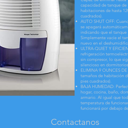
capacidad de tanque de 
habitaciones de hasta 12
cuadrados).
AUTO SHUT OFF: Cuando 
se apagará automáticame
indicando que el tanque 
Simplemente vacíe el ta
nuevo en el deshumidific
ULTRA-QUIET Y EFICIENT
refrigeración termoeléctr
sin compresor, lo que si
silencioso en dormitorios
ELIMINA 9 OUNCES DE 
tamaños de habitación de
pies cuadrados).
BAJA HUMEDAD: Perfecto
hogar, cocina, baño, dorm
armario. Al igual que tod
temperatura de funciona
funcionará por debajo de
Contactanos