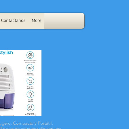
Contactanos
More
ero, Compacto y Portátil,
9 onzas de agua por día con una