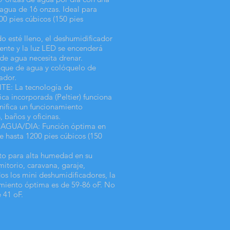
agua de 16 onzas. Ideal para
00 pies cúbicos (150 pies
esté lleno, el deshumidificador
nte y la luz LED se encenderá
de agua necesita drenar.
nque de agua y colóquelo de
ador.
E: La tecnología de
ica incorporada (Peltier) funciona
gnifica un funcionamiento
, baños y oficinas.
AGUA/DIA: Función óptima en
 hasta 1200 pies cúbicos (150
 para alta humedad en su
itorio, caravana, garaje,
os los mini deshumidificadores, la
miento óptima es de 59-86 oF. No
 41 oF.