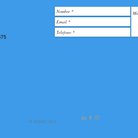
575
sotros
© TERMEC 2018