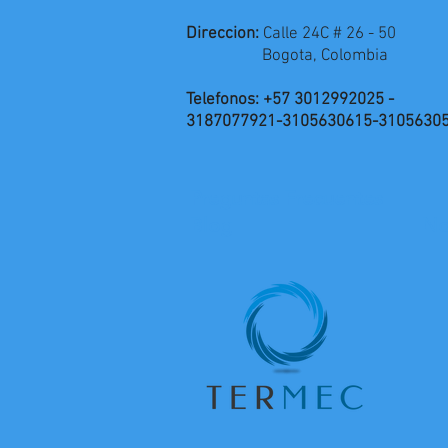
Direccion:
Calle 24C # 26 - 50
Bogota, Colombia
Telefonos: +57 3012992025 -
3187077921-3105630615-3105630
Preguntas Frecuentes
Blog
No