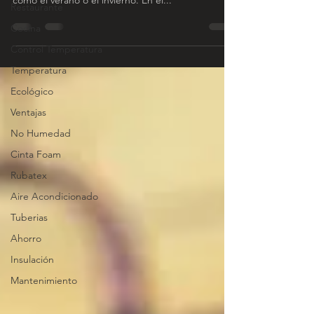
como el verano o el invierno. En el...
Restaurante
Cocina
Control Temperatura
Temperatura
Ecológico
Ventajas
No Humedad
Cinta Foam
Rubatex
Aire Acondicionado
Tuberias
Ahorro
Insulación
Mantenimiento