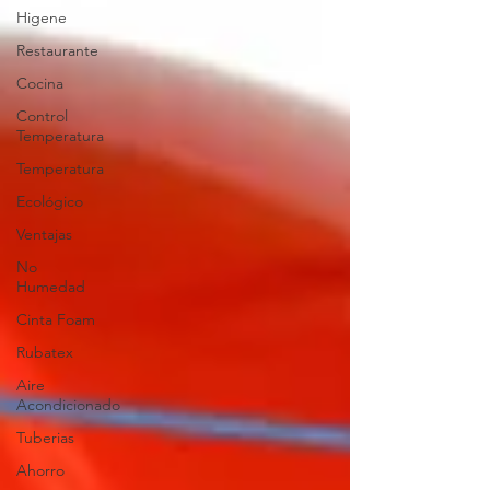
Higene
Restaurante
Cocina
Control
Temperatura
Temperatura
Ecológico
Ventajas
No
Humedad
Cinta Foam
Rubatex
Aire
Acondicionado
Tuberias
Ahorro