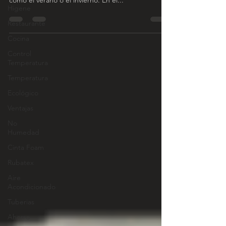
como el verano o el invierno. En el...
Higene
Restaurante
Cocina
Control
Temperatura
Temperatura
Ecológico
Ventajas
No
Humedad
Cinta Foam
Rubatex
Aire
Acondicionado
Tuberias
Ahorro